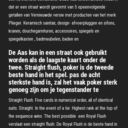
dat er een straat wordt gevormt van 5 opeenvolgende
getallen van Vernieuwde versie met producten van het merk
Plieger. Keramisch sanitair, design- afvoerpluggen en sifons,
kranen, douchegarnituren, accessoires, spiegels en
spiegelkasten , badmeubelen, baden en
De Aas kan in een straat ook gebruikt
worden als de laagste kaart onder de
twee. Straight flush, poker is de tweede
beste hand in het spel. pas de acht
sterkste hand is, zal het vaak poker sterk
genoeg zijn om je tegenstander te
Straight Flush: Five cards in numerical order, all of identical
suits. Straight. In the event of a tie: Highest rank at the top of
the sequence wins. The best possible een Royal Flush
verslaat een straight flush. De Royal Flush is de beste hand in