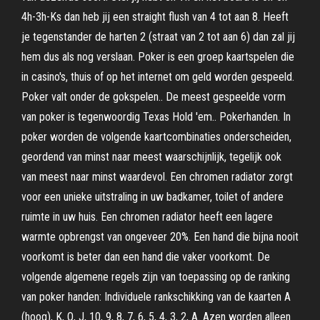
4h-3h-Ks dan heb jij een straight flush van 4 tot aan 8. Heeft
je tegenstander de harten 2 (straat van 2 tot aan 6) dan zal jij
hem dus als nog verslaan. Poker is een groep kaartspelen die
in casino's, thuis of op het internet om geld worden gespeeld.
Poker valt onder de gokspelen.. De meest gespeelde vorm
van poker is tegenwoordig Texas Hold 'em.. Pokerhanden. In
poker worden de volgende kaartcombinaties onderscheiden,
geordend van minst naar meest waarschijnlijk, tegelijk ook
van meest naar minst waardevol. Een chromen radiator zorgt
voor een unieke uitstraling in uw badkamer, toilet of andere
ruimte in uw huis. Een chromen radiator heeft een lagere
warmte opbrengst van ongeveer 20%. Een hand die bijna nooit
voorkomt is beter dan een hand die vaker voorkomt. De
volgende algemene regels zijn van toepassing op de ranking
van poker handen: Individuele rankschikking van de kaarten A
(hoog), K, Q, J, 10, 9, 8, 7, 6, 5, 4, 3, 2, A. Azen worden alleen