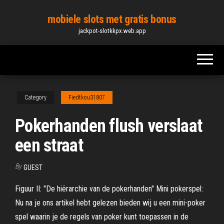
Skip
mobiele slots met gratis bonus
to
jackpot-slotkkpx.web.app
the
content
Category
Fiedtkou31807
Pokerhanden flush verslaat
een straat
By
GUEST
Figuur II: "De hiërarchie van de pokerhanden" Mini pokerspel:
Nu na je ons artikel hebt gelezen bieden wij u een mini-poker
spel waarin je de regels van poker kunt toepassen in de