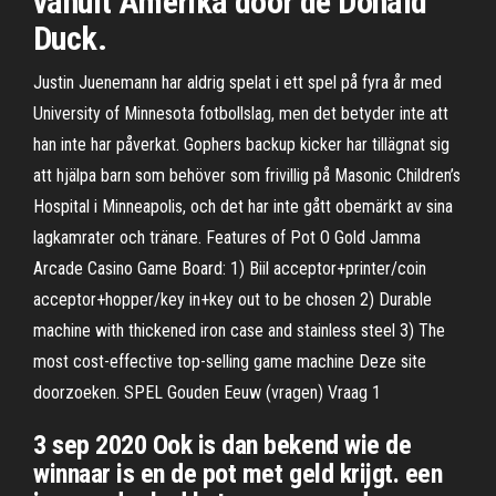
vanuit Amerika door de Donald
Duck.
Justin Juenemann har aldrig spelat i ett spel på fyra år med
University of Minnesota fotbollslag, men det betyder inte att
han inte har påverkat. Gophers backup kicker har tillägnat sig
att hjälpa barn som behöver som frivillig på Masonic Children’s
Hospital i Minneapolis, och det har inte gått obemärkt av sina
lagkamrater och tränare. Features of Pot O Gold Jamma
Arcade Casino Game Board: 1) Biil acceptor+printer/coin
acceptor+hopper/key in+key out to be chosen 2) Durable
machine with thickened iron case and stainless steel 3) The
most cost-effective top-selling game machine Deze site
doorzoeken. SPEL Gouden Eeuw (vragen) Vraag 1
3 sep 2020 Ook is dan bekend wie de
winnaar is en de pot met geld krijgt. een