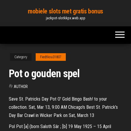
Skip
mobiele slots met gratis bonus
to
jackpot-slotkkpx.web.app
the
content
Category
Fiedtkou31807
Pot o gouden spel
By
AUTHOR
Save St. Patricks Day Pot O' Gold Bingo Bash! to your
collection. Sat, Mar 13, 9:00 AM Chicago's Best St. Patrick's
Day Bar Crawl in Wicker Park on Sat, March 13
Pol Pot [a] (born Saloth Sâr ; [b] 19 May 1925 – 15 April