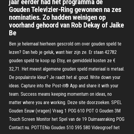
jaar eerder had het programma de
Gouden Televizier-Ring gewonnen na zes
nominaties. Zo hadden weinigen op
voorhand gehoord van Rob Dekay of Jaike
Be
Ben je helemaal hierheen gescrold om over gouden speld te
lezen? Dan heb je geluk, want hier zijn ze. Er staan 42782
gouden speld te koop op Etsy, en gemiddeld kosten ze €
32,71. Het meest algemene gouden speld materiaal is metaal.
De populairste kleur? Je raadt het al: goud. Write down your
ideas. Capture into the Post-it® App and share it with your
team. Success means keeping momentum on ideas, no
matter where you are working. Deze site doorzoeken. SPEL
Gouden Eeuw (vragen) Vraag 1 POG 610 POT O Gouden 3M
Touch Screen Monitor het Spel van de 19 Duimaanraking POG
Contact nu. POTTENo Gouden 510 595 580 Videogroef het