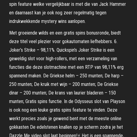
spin feature welke vergelijkbaar is met die van Jack Hammer
en daarnaast kan je ook nog zeer regelmatig tegen
indrukwekkende mystery wins aanlopen.
Met groeiende wilds en een gratis spins bonusronde, biedt
deze titel veel plezier voor gokautomaten liefhebbers. 6.
Joker’s Strike – 98,11%. Quickspin’s Joker Strike is een
geweldig slot voor high-rollers, met een verzameling van
functies die deze slotmachine met een RTP van 98,11% erg
spannend maken. De Griekse helm – 250 munten; De harp –
250 munten; De kruik met wijn – 200 munten; De Griekse
dinar – 200 munten; De krans van laurier bladeren – 150
munten; Gratis spins functie. In de Odysseus slot van Playson
is ook nog een leuke gratis spins feature te vinden. Deze
werkt precies zoals je gewend bent met de meeste online
gokkasten De edelstenen knallen op je scherm zodra je het
Dazzle Me video slot laat beginnen!⚡ Het is een spannende,