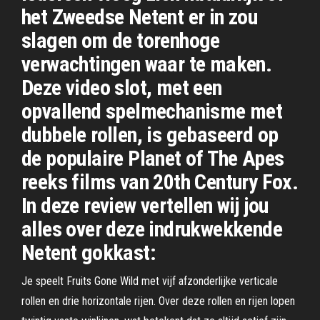
het Zweedse Netent er in zou
slagen om de torenhoge
verwachtingen waar te maken.
Deze video slot, met een
opvallend spelmechanisme met
dubbele rollen, is gebaseerd op
de populaire Planet of The Apes
reeks films van 20th Century Fox.
In deze review vertellen wij jou
alles over deze indrukwekkende
Netent gokkast:
Je speelt Fruits Gone Wild met vijf afzonderlijke verticale
rollen en drie horizontale rijen. Over deze rollen en rijen lopen