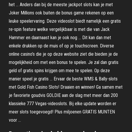
het … Anders dan bij de meeste jackpot slots kan je met
Joker Millions ook buiten de bonus game rekenen op een
leuke speelervaring. Deze videoslot biedt namelijk een gratis
re-spin feature welke vergelijkbaar is met die van Jack
Hammer en daarnaast kan je ook nog … Dit kan dan met
enkele drukken op de muis of op je touchscreen. Diverse
online casino’s die je op deze website ziet die bieden je de
mogelijkheid om met een bonus te spelen. Je zal dan gratis
geld of gratis spins krijgen om mee te spelen. Op deze
manier speel je gratis … ‎Ervaar de beste WMS & Bally-slots
met Gold Fish Casino Slots! Draaien en winnen! Ga samen met
je favoriete goudvis GOLDIE aan de slag met meer dan 200
klassieke 777 Vegas-videoslots. Bij elke update worden er
meer slots toegevoegd! Plus miljoenen GRATIS MUNTEN
voor …