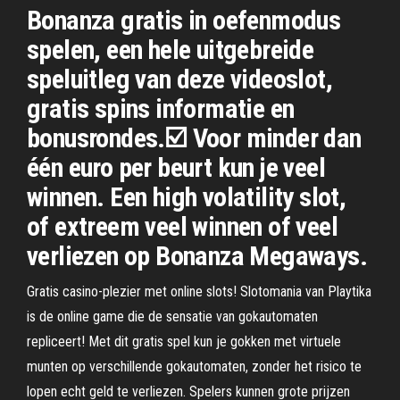
Bonanza gratis in oefenmodus
spelen, een hele uitgebreide
speluitleg van deze videoslot,
gratis spins informatie en
bonusrondes.☑️ Voor minder dan
één euro per beurt kun je veel
winnen. Een high volatility slot,
of extreem veel winnen of veel
verliezen op Bonanza Megaways.
Gratis casino-plezier met online slots! Slotomania van Playtika
is de online game die de sensatie van gokautomaten
repliceert! Met dit gratis spel kun je gokken met virtuele
munten op verschillende gokautomaten, zonder het risico te
lopen echt geld te verliezen. Spelers kunnen grote prijzen