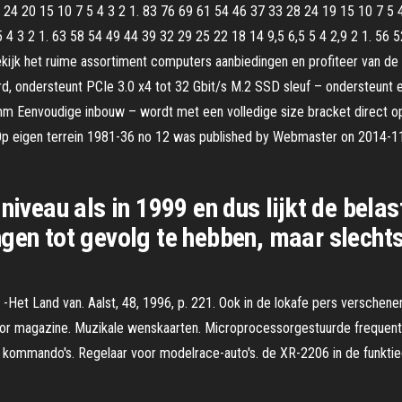
24 20 15 10 7 5 4 3 2 1. 83 76 69 61 54 46 37 33 28 24 19 15 10 7 5 4
 4 3 2 1. 63 58 54 49 44 39 32 29 25 22 18 14 9,5 6,5 5 4 2,9 2 1. 56 5
jk het ruime assortiment computers aanbiedingen en profiteer van de l
rd, ondersteunt PCIe 3.0 x4 tot 32 Gbit/s M.2 SSD sleuf – ondersteu
Eenvoudige inbouw – wordt met een volledige size bracket direct op
 Op eigen terrein 1981-36 no 12 was published by Webmaster on 2014-11-
 niveau als in 1999 en dus lijkt de bel
gen tot gevolg te hebben, maar slecht
-Het Land van. Aalst, 48, 1996, p. 221. Ook in de lokafe pers verschenen
r magazine. Muzikale wenskaarten. Microprocessorgestuurde frequentie
kommando's. Regelaar voor modelrace-auto's. de XR-2206 in de funktieg