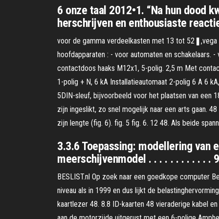
6 onze taal 2012•1. “Na hun dood k
herschrijven en enthousiaste reactie
voor de gamma verdeelkasten met 13 tot 52❚,vega D
hoofdapparaten : - voor automaten en schakelaars. -
contactdoos haaks M12x1, 5-polig. 2,5 m Met contacte
1-polig + N, 6 kA Installatieautomaat 2-polig 6 A 6 
5DIN-sleuf, bijvoorbeeld voor het plaatsen van een 
zijn ingeslikt, zo snel mogelijk naar een arts gaan. 4
zijn lengte (fig. 6). fig. 5 fig. 6. 12 48. Als beide spa
3.3.6 Toepassing: modellering van ee
meerschijvenmodel . . . . . . . . . .
BESLIST.nl Op zoek naar een goedkope computer Bekij
niveau als in 1999 en dus lijkt de belastinghervormi
kaartlezer 48. 8.8 ID-kaarten 48 vieraderige kabel e
aan de motorzijde uitgerust met een 6-polige Amphe