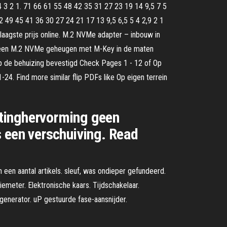
 3 2 1. 71 66 61 55 48 42 35 31 27 23 19 14 9,5 7 5
2 49 45 41 36 30 27 24 21 17 13 9,5 6,5 5 4 2,9 2 1
aagste prijs online. M.2 NVMe adapter – inbouw in
nt een M.2 NVMe geheugen met M-Key in de maten
 de behuizing bevestigd Check Pages 1 - 12 of Op
24. Find more similar flip PDFs like Op eigen terrein
astinghervorming geen
s een verschuiving. Read
 een aantal artikels. sleuf, was ondieper gefundeerd.
meter. Elektronische kaars. Tijdschakelaar.
enerator. uP gestuurde fase-aansnijder.