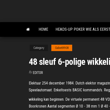
Skip
to
the
content
HOME
HEADS-UP POKER WIE ALS EERS
Category
Gabe69908
48 sleuf 6-polige wikkel
By
EDITOR
Elektuur 254 december 1984. Dutch elektor magazine
Speelautomaat. Enkeltoests BASIC kommando's. Regel
wikkeling kan beginnen. De virtuele permanent 48 VD
Boorkronen Aantal segmenten Ø 10 - 38 mm 1 Ø 40 -