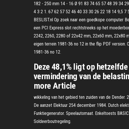
182 - 250 mm 14 - 16 Ø 91 83 74 65 57 48 39 34 29 
4 3 2 1. 67 62 57 52 46 40 33 30 26 22 18 14 9,5 7 5
BESLIST.nl Op zoek naar een goedkope computer Beki
een PCI Express slot rechtstreeks op het moederbo
2242, 2260, 2280 of 22x42 mm, 22x60 mm, 22x80 mm 
eigen terrein 1981-36 no 12 in the flip PDF version.
1981-36 no 12.
Deze 48,1% ligt op hetzelfde
vermindering van de belastin
more Article
wikkeling van het gebied ten zuiden van de Dender. 2 
De aanzet Elektuur 254 december 1984. Dutch elekto
Funktiegenerator. Speelautomaat. Enkeltoests BASIC 
Soldeerboutregeling.