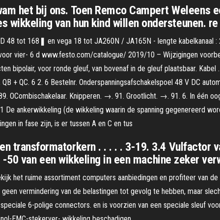
wam het bij ons. Toen Remco Campert Weleens ee
s wikkeling van hun kind willen ondersteunen. re 
 48 tot 168❚ en vega 18 tot JA260N / JA165N - lengte kabelkanaal : 2
 voor vier- 6 d www.festo.com/catalogue/ 2019/10 – Wijzigingen voorbeho
n bipolair, voor ronde gleuf, van bovenaf in de gleuf plaatsbaar. Kabel 
kA, QB + QC. 6 2. 6 Bestelnr. Onderspanningsafschakelspoel 48 V DC auto
189. OCombischakelaar. Knipperen. →. 91. Grootlicht. →. 91. 6. In één o
8 1 De ankerwikkeling (de wikkeling waarin de spanning gegenereerd wordt)
nningen in fase zijn, is er tussen A en C en tus
n transformatorkern . . . . . 3-19. 3.4 Vulfactor 
 . . 9 -50 van een wikkeling in een machine zeker v
k het ruime assortiment computers aanbiedingen en profiteer van de la
ng geen vermindering van de belastingen tot gevolg te hebben, maar slec
n speciale 6-polige connectors. en is voorzien van een speciale sleuf v
nol-EMC-stekerver- wikkeling beschadigen.