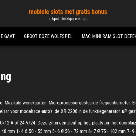
mobiele slots met gratis bonus
jackpot-slotkkpx.web.app
TE GAAT
GROOT BOZE WOLFSPEL
MAC MINI RAM SLOT DEFE
ing
. Muzikale wenskaarten. Microprocessorgestuurde frequentiemeter. Elek
aar voor modelrace-auto's. de XR-2206 in de funktiegenerator. uP gest
C/12 A of 24 V/24. Deze zit in een sleuf op het. plaats om het doorslu
 48 mm 1- 4 Ø 50 - 55 mm 5- 6 Ø 56 - 72 mm 6- 7 Ø 75 - 102 mm 7- 9