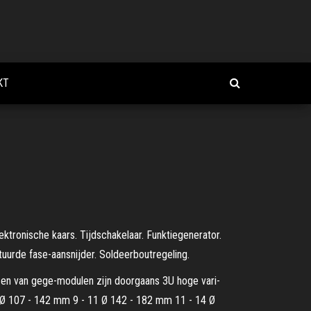
KT
tronische kaars. Tijdschakelaar. Funktiegenerator.
uurde fase-aansnijder. Soldeerboutregeling.
izen van gege-modulen zijn doorgaans 3U hoge vari-
 Ø 107 - 142 mm 9 - 11 Ø 142 - 182 mm 11 - 14 Ø