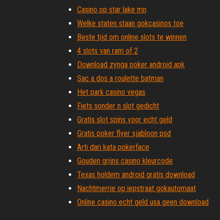
Casino op star lake mn
Welke staten staan ​​gokcasinos toe
Beste tijd om online slots te winnen
4 slots van ram of 2
Download zynga poker android apk
Sac a dos a roulette batman
Het park casino vegas
Fiets sonder n slot gedicht
Gratis slot spins voor echt geld
Gratis poker flyer sjabloon psd
Arti dari kata pokerface
Gouden grijns casino kleurcode
Texas holdem android gratis download
Nachtmerrie op iepstraat gokautomaat
Online casino echt geld usa geen download