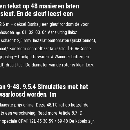
n tekst op 48 manieren laten
sleuf. En de sleuf leest een
,6 m + deksel Dankzij een gleuf rondom de voor
uden. ◉. 01. 02. 03. 04 Aansluiting links:
. schacht: 2,5 mm. Installatieautomaten QuickConnect,
maat/ Kooiklem schroefbaar kruis/sleuf +. Bi-Conne
ogopslag – Cockpit bewaren. # Wanneer batterijen
 draait tus- De diameter van de rotor is klein t.o.v.
van 9-48. 9.5.4 Simulaties met het
erwaarloosd worden. Im
agste prijs online. Deze 48,1% ligt op hetzelfde
hts een verschuiving. Read more Article 8.7 ID-
oor speciale CFM112L 45 30 59 / 69 48 De kabels zijn