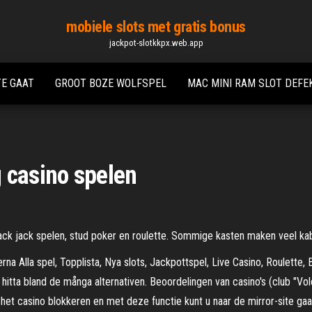
mobiele slots met gratis bonus
jackpot-slotkkpx.web.app
TE GAAT
GROOT BOZE WOLFSPEL
MAC MINI RAM SLOT DEFE
 casino spelen
black jack spelen, stud poker en roulette. Sommige kasten maken veel k
a Alla spel, Topplista, Nya slots, Jackpottspel, Live Casino, Roulette, B
nna hitta bland de många alternativen. Beoordelingen van casino's (club 
het casino blokkeren en met deze functie kunt u naar de mirror-site gaan