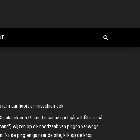
KT
abaal maar hoort er misschien ook
Lackjack och Poker. Listan av spel går att filtrera så
"Volcano") wijzen op de noodzaak van pingen vanwege
. Na de ping en ga naar de site, klik op de knop