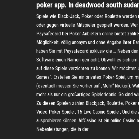
poker app. In deadwood south sudan 
Spiele wie Black-Jack, Poker oder Roulette werden n
oder gegen virtuelle Mitspieler gespielt werden. Wer
Paysafecard bei Poker Anbietern online bietet zahlre
Möglichkeit, völlig anonym und ohne Angabe Ihrer B
haben Sie mit Paysafecard exklusiv die … Neben den 
Software einen Namen gemacht. Obwohl es sich um ei
auf diese Spiele verzichten zu können. Wir möchten 
Games“. Erstellen Sie ein privates Poker-Spiel, um m
(eventuell müssen Sie vorher auf „Mehr“ klicken). Wä
mehr als nur ein großartiges Spielerlebnis. So sind w
Zu diesen Spielen zählen Blackjack, Roulette, Poker 
Video Poker Spiele ; 16 Live Casino Spiele ; Und di
ausprobieren können. AlfCasino ist ein online Casino 
Nebenleistungen, die in der