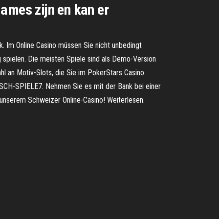
ames zijn en kan er
nk. Im Online Casino müssen Sie nicht unbedingt
 spielen. Die meisten Spiele sind als Demo-Version
hl an Motiv-Slots, die Sie im PokerStars Casino
ISCH-SPIELE7. Nehmen Sie es mit der Bank bei einer
 unserem Schweizer Online-Casino! Weiterlesen.