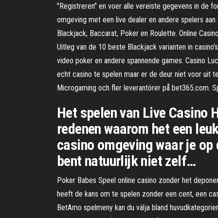
"Registreren" en voer alle vereiste gegevens in de for
omgeving met een live dealer en andere spelers aan ta
Blackjack, Baccarat, Poker en Roulette. Online Casi
Uitleg van de 10 beste Blackjack varianten in casino
video poker en andere spannende games. Casino Luck h
echt casino te spelen maar er de deur niet voor uit t
Microgaming och fler leverantörer på bet365.com. Sp
Het spelen van Live Casino H
redenen waarom het een leuk s
casino omgeving waar je op d
bent natuurlijk niet zelf…
Poker Babes Speel online casino zonder het deponeren
heeft de kans om te spelen zonder een cent, een cas
BetAmo spelmeny kan du välja bland huvudkategorierna 