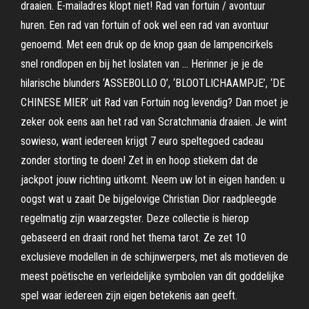
draaien. E-mailadres klopt niet! Rad van fortuin / avontuur
huren. Een rad van fortuin of ook wel een rad van avontuur
genoemd. Met een druk op de knop gaan de lampencirkels
snel rondlopen en bij het loslaten van … Herinner je je de
hilarische blunders ‘ASSEBOLLO O’, ‘BLOOTLICHAAMPJE’, ‘DE
CHINESE MIER’ uit Rad van Fortuin nog levendig? Dan moet je
zeker ook eens aan het rad van Scratchmania draaien. Je wint
sowieso, want iedereen krijgt 7 euro speltegoed cadeau
zonder storting te doen! Zet in en hoop stiekem dat de
jackpot jouw richting uitkomt. Neem uw lot in eigen handen: u
oogst wat u zaait De bijgelovige Christian Dior raadpleegde
regelmatig zijn waarzegster. Deze collectie is hierop
gebaseerd en draait rond het thema tarot. Ze zet 10
exclusieve modellen in de schijnwerpers, met als motieven de
meest poëtische en verleidelijke symbolen van dit goddelijke
spel waar iedereen zijn eigen betekenis aan geeft.