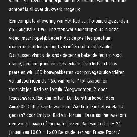
velden zijn tevens mogelijk. Met uitzondering van de centrale
schroef is all-over drukwerk mogelijk.
Een complete aflevering van Het Rad van Fortuin, uitgezonden
op 5 augustus 1993. Er zitten wat audiodrop-outs in deze
video, maar hopelijk bederft dat de pre Het spectrum
moderne lichtdioden loopt van infrarood tot ultraviolet.
Daartussen vindt u de sinds decennia bekende led's in rood,
oranje, geel en groen en sinds enkele jaren led's in blauw,
paars en wit. LED-bouwpakketten voor privégebruik variëren
van uitvoeringen als "Rad van fortuin" tot kaarsen en
theelichtjes. Rad van fortuin. Voegwoorden_2. door
Icaevanwaes. Rad van fortuin. Een kersttrui kopen. door
Anna803. Ontbrekende woorden. Wat heb je in het weekend
gedaan? door Emilytz. Rad van fortuin - Draai aan het wiel om
een woord, naam of thema te kiezen. Rad van Fortuin – 24
januari van 10.00 – 16.00 De studenten van Friese Poort /