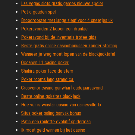
Las vegas slots gratis games nieuwe speler
Pot o gouden spel
Broodrooster met lange sleuf voor 4 sneetjes uk
Pokeravonden 2 kopen een drankje
Pokeravond bij de inventaris trofee gids
Beste gratis online casinobonussen zonder storting
Wanneer je weg moet lopen van de blackjacktafel
Oceanen 11 casino poker
Shakira poker face de stem
Poker rooms lang strand ca.
Grosvenor casino gunwharf oudejaarsavond
Beste online goksites blackjack
Hoe ver is winstar casino van gainesville tx
Situs poker paling banyak bonus
Patin een roulette evolutif spiderman
Ik moet geld winnen bij het casino